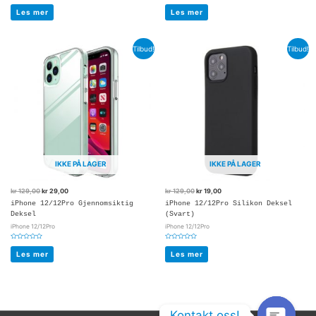
Vurdert
Vurdert
0
0
Les mer
Les mer
av
av
5
5
Tilbud!
Tilbud!
IKKE PÅ LAGER
IKKE PÅ LAGER
kr
129,00
kr
29,00
kr
129,00
kr
19,00
iPhone 12/12Pro Gjennomsiktig
iPhone 12/12Pro Silikon Deksel
Deksel
(Svart)
iPhone 12/12Pro
iPhone 12/12Pro
Vurdert
Vurdert
0
0
Les mer
Les mer
av
av
5
5
Kontakt oss!