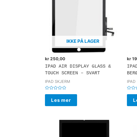
IKKE PÅ LAGER
kr
250,00
kr
19
IPAD AIR DISPLAY GLASS &
IPA
TOUCH SCREEN – SVART
BER
IPAD SKJERM
IPAD
Vurdert
Vurde
0
0
Les mer
L
av
av
5
5