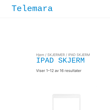
Hopp
Telemara
rett
til
innholdet
Hjem
/
SKJERMER
/ IPAD SKJERM
IPAD SKJERM
Viser 1–12 av 16 resultater