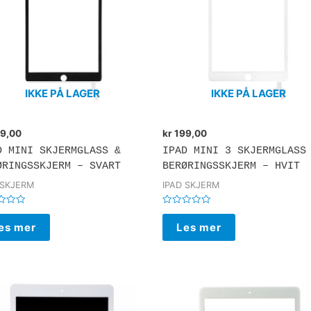
IKKE PÅ LAGER
IKKE PÅ LAGER
9,00
kr
199,00
D MINI SKJERMGLASS &
IPAD MINI 3 SKJERMGLASS
ØRINGSSKJERM – SVART
BERØRINGSSKJERM – HVIT
 SKJERM
IPAD SKJERM
rt
Vurdert
0
es mer
Les mer
av
5