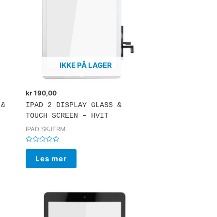
IKKE PÅ LAGER
kr
190,00
 &
IPAD 2 DISPLAY GLASS &
TOUCH SCREEN – HVIT
IPAD SKJERM
Vurdert
0
Les mer
av
5