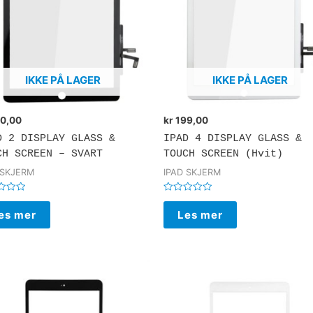
IKKE PÅ LAGER
IKKE PÅ LAGER
0,00
kr
199,00
D 2 DISPLAY GLASS &
IPAD 4 DISPLAY GLASS &
CH SCREEN – SVART
TOUCH SCREEN (Hvit)
 SKJERM
IPAD SKJERM
rt
Vurdert
0
es mer
Les mer
av
5