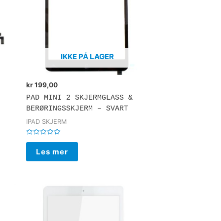
IKKE PÅ LAGER
kr
199,00
PAD MINI 2 SKJERMGLASS &
BERØRINGSSKJERM – SVART
IPAD SKJERM
Vurdert
0
Les mer
av
5