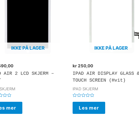
IKKE PÅ LAGER
IKKE PÅ LAGER
590,00
kr
250,00
D AIR 2 LCD SKJERM –
IPAD AIR DISPLAY GLASS 
T
TOUCH SCREEN (Hvit)
 SKJERM
IPAD SKJERM
rt
Vurdert
0
es mer
Les mer
av
5