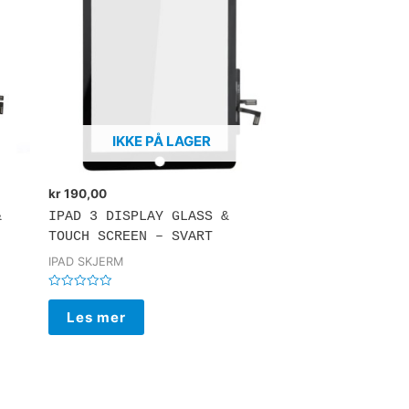
IKKE PÅ LAGER
kr
190,00
&
IPAD 3 DISPLAY GLASS &
TOUCH SCREEN – SVART
IPAD SKJERM
Vurdert
0
Les mer
av
5