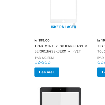
IKKE PÅ LAGER
kr
199,00
kr
19
IPAD MINI 2 SKJERMGLASS &
IPA
BERØRINGSSKJERM – HVIT
TOU
IPAD SKJERM
IPAD
Vurdert
Vurde
0
0
Les mer
L
av
av
5
5