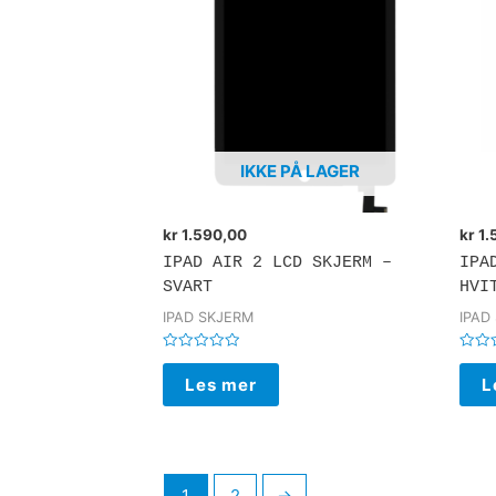
IKKE PÅ LAGER
kr
1.590,00
kr
1.
IPAD AIR 2 LCD SKJERM –
IPA
SVART
HVI
IPAD SKJERM
IPAD
Vurdert
Vurde
0
0
Les mer
L
av
av
5
5
1
2
→