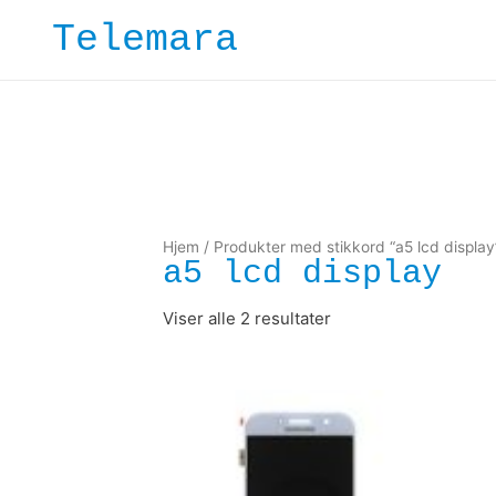
Hopp
Telemara
rett
til
innholdet
Hjem
/ Produkter med stikkord “a5 lcd display
a5 lcd display
Viser alle 2 resultater