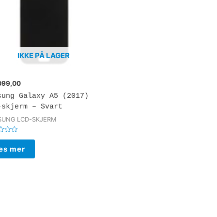
IKKE PÅ LAGER
099,00
sung Galaxy A5 (2017)
-skjerm – Svart
UNG LCD-SKJERM
rt
es mer