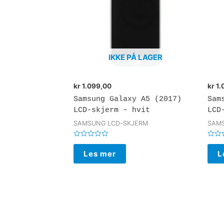
IKKE PÅ LAGER
kr
1.099,00
kr
1.
Samsung Galaxy A5 (2017)
Sam
LCD-skjerm – hvit
LCD
SAMSUNG LCD-SKJERM
SAMS
Vurdert
Vurde
0
0
Les mer
L
av
av
5
5