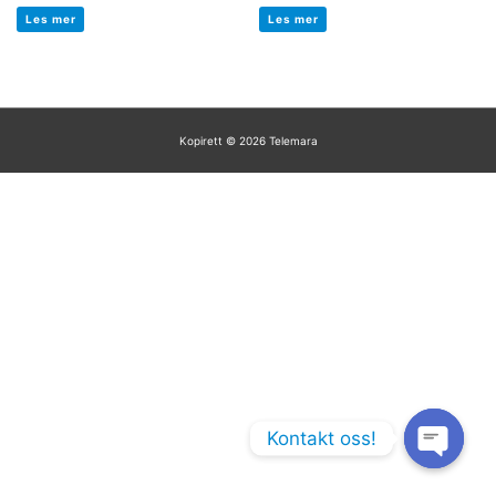
Vurdert
Vurdert
0
0
Les mer
Les mer
av
av
5
5
Kopirett © 2026
Telemara
Kontakt oss!
Open chaty