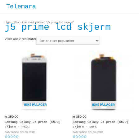
Hopp
Hove
Telemara
rett
til
innholdet
Hjem
/ Produkter med stikkord “j5 prime lcd skjerm”
j5 prime lcd skjerm
Viser alle 2 resultater
IKKE PÅ LAGER
IKKE PÅ LAGER
kr
350,00
kr
350,00
Samsung Galaxy J5 prime (G570)
Samsung Galaxy J5 prime (G570)
skjerm – hvit
skjerm – sort
SAMSUNG LCD-SKJERM
SAMSUNG LCD-SKJERM