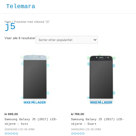
Hopp
Hove
Telemara
rett
til
innholdet
Hjem
/ Produkter med stikkord “j5”
j5
Viser alle 8 resultater
IKKE PÅ LAGER
IKKE PÅ LAGER
kr
899,00
kr
799,00
Samsung Galaxy J5 (2017) LCD-
Samsung Galaxy J5 (2017) LCD-
skjerm – hvit
skjerm – Svart
SAMSUNG LCD-SKJERM
SAMSUNG LCD-SKJERM