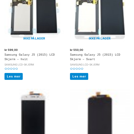
IKKE PÅ LAGER
IKKE PÅ LAGER
kr
599,00
kr
550,00
Samsung Galaxy J5 (2015) LCD
Samsung Galaxy J5 (2015) LCD
Skjerm – hvit
Skjerm – Svart
SAMSUNG LCD-SKJERM
SAMSUNG LCD-SKJERM
Vurdert
Vurdert
0
0
Les mer
Les mer
av
av
5
5