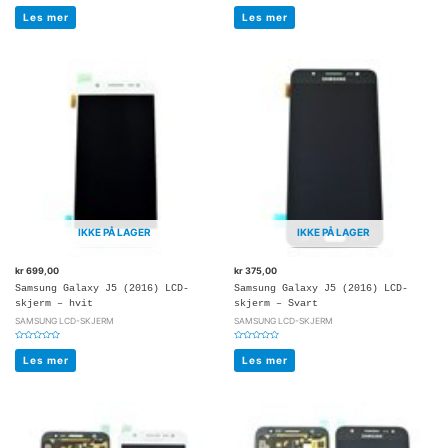
Vurdert
Vurdert
0
0
Les mer
Les mer
av
av
5
5
IKKE PÅ LAGER
IKKE PÅ LAGER
kr
699,00
kr
375,00
Samsung Galaxy J5 (2016) LCD-
Samsung Galaxy J5 (2016) LCD-
skjerm – hvit
skjerm – Svart
SAMSUNG LCD-SKJERM
SAMSUNG LCD-SKJERM
Vurdert
Vurdert
0
0
Les mer
Les mer
av
av
5
5