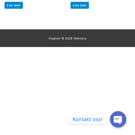
Vurdert
Vurdert
0
0
Les mer
Les mer
av
av
5
5
Kopirett © 2026
Telemara
Kontakt oss!
Open chaty