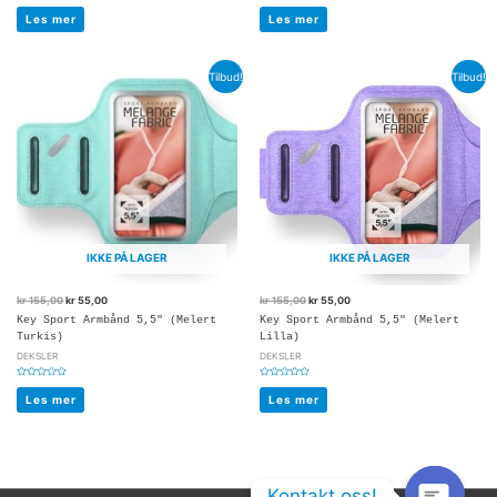
Vurdert
Vurdert
0
0
Les mer
Les mer
av
av
5
5
Tilbud!
Tilbud!
IKKE PÅ LAGER
IKKE PÅ LAGER
kr
155,00
kr
55,00
kr
155,00
kr
55,00
Key Sport Armbånd 5,5″ (Melert
Key Sport Armbånd 5,5″ (Melert
Turkis)
Lilla)
DEKSLER
DEKSLER
Vurdert
Vurdert
0
0
Les mer
Les mer
av
av
5
5
Kontakt oss!