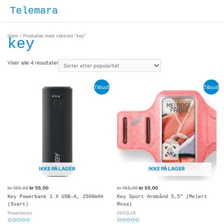
Hopp
Hove
Telemara
rett
til
innholdet
Hjem
/ Produkter med stikkord “key”
key
Viser alle 4 resultater
Tilbud!
Tilbud!
IKKE PÅ LAGER
IKKE PÅ LAGER
kr
189,00
kr
55,00
kr
155,00
kr
55,00
Key Powerbank 1 X USB-A, 2500mAh
Key Sport Armbånd 5,5″ (Melert
(Svart)
Rosa)
Powerbanks
DEKSLER