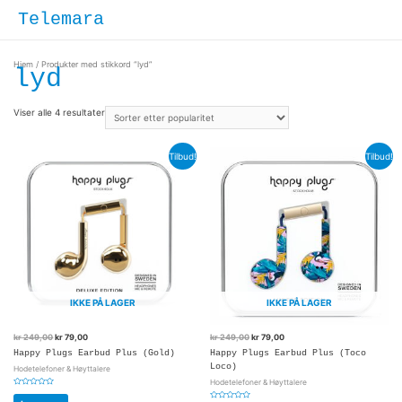
Hopp
Hove
Telemara
rett
til
innholdet
Hjem
/ Produkter med stikkord “lyd”
lyd
Viser alle 4 resultater
Tilbud!
Tilbud!
IKKE PÅ LAGER
IKKE PÅ LAGER
kr
249,00
kr
79,00
kr
249,00
kr
79,00
Happy Plugs Earbud Plus (Gold)
Happy Plugs Earbud Plus (Toco
Loco)
Hodetelefoner & Høyttalere
Hodetelefoner & Høyttalere
Vurdert
0