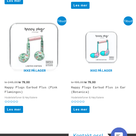
Les mer
Vurdert
av
0
5
Les mer
av
5
Tilbud!
Tilbud!
IKKE PÅ LAGER
IKKE PÅ LAGER
kr
249,00
kr
79,00
kr
199,00
kr
79,00
Happy Plugs Earbud Plus (Pink
Happy Plugs Earbud Plus in Ear
Flamingos)
(Botanica)
Hodetelefoner & Høyttalere
Hodetelefoner & Høyttalere
Vurdert
Vurdert
0
0
Les mer
Les mer
av
av
5
5
Kontakt oss!