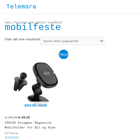
Hopp
Hove
Telemara
rett
til
innholdet
Hjem
/ Produkter med stikkord “mobilfeste”
mobilfeste
Viser det ene resultatet
Tilbud!
IKKE PÅ LAGER
kr
179,00
kr
89,00
VIDVIE Avtagbar Magnetsik
Mobilholder for Bil og Hjem
Bil Tilbehør