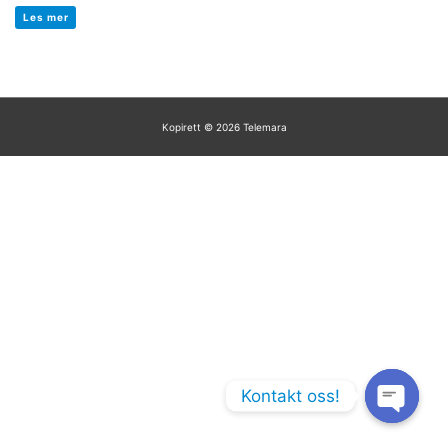
Vurdert
0
Les mer
av
5
Kopirett © 2026
Telemara
Kontakt oss!
Open chaty