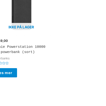
IKKE PÅ LAGER
9,00
hie Powerstation 10000
 powerbank (sort)
rbanks
rt
es mer