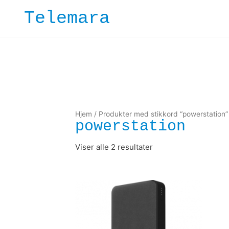
Hopp
Telemara
rett
til
innholdet
Hjem
/ Produkter med stikkord “powerstation”
powerstation
Viser alle 2 resultater