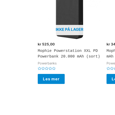
IKKE PÅ LAGER
kr
525,00
kr
34
Mophie Powerstation XXL PD
Mop
Powerbank 20.000 mAh (sort)
mAh
Powerbanks
Powe
Vurdert
Vurde
0
0
Les mer
L
av
av
5
5