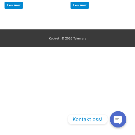
Vurdert
Vurdert
0
0
Les mer
Les mer
av
av
5
5
Kopirett © 2026
Telemara
Kontakt oss!
Open chaty