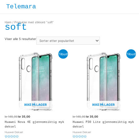
Hopp
Hove
Telemara
rett
til
innholdet
Hjem
/ Produkter med stikkord “soft”
soft
Viser alle 5 resultater
Tilbud!
Tilbud!
IKKE PÅ LAGER
IKKE PÅ LAGER
kr
145,00
kr
35,00
kr
145,00
kr
35,00
Huawei Nova 4E gjennomsiktig myk
Huawei P30 Lite gjennomsiktig myk
deksel
deksel
Huawei Deksel
Huawei Deksel