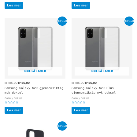
Vurdert
Vurdert
0
0
Les mer
Les mer
av
av
5
5
Tilbud!
Tilbud!
IKKE PÅ LAGER
IKKE PÅ LAGER
kr
185,00
kr
55,00
kr
185,00
kr
55,00
Samsung Galaxy S20 gjennomsiktig
Samsung Galaxy S20 Plus
myk deksel
gjennomsiktig myk deksel
Galaxy Deksel
Galaxy Deksel
Vurdert
Vurdert
0
0
Les mer
Les mer
av
av
5
5
Tilbud!