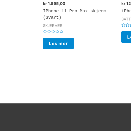
kr
1.595,00
kr
12
IPhone 11 Pro Max skjerm
iPh
(Svart)
BATT
SKJERMER
Vurde
0
L
Vurdert
av
0
5
Les mer
av
5