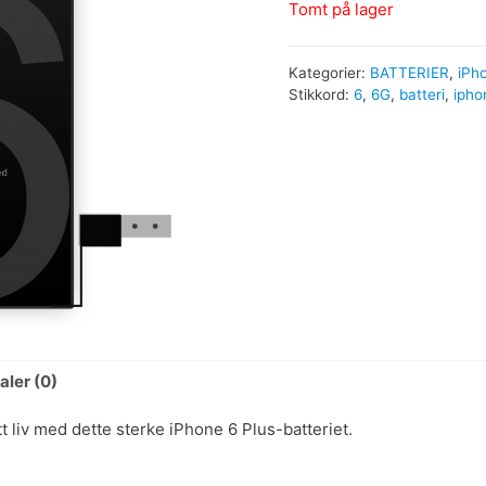
Tomt på lager
Kategorier:
BATTERIER
,
iPho
Stikkord:
6
,
6G
,
batteri
,
ipho
ler (0)
tt liv med dette sterke iPhone 6 Plus-batteriet.