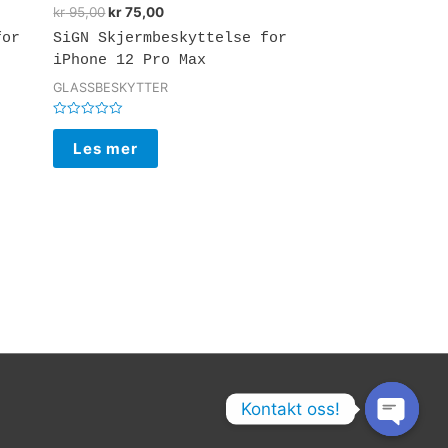
kr
95,00
kr
75,00
for
SiGN Skjermbeskyttelse for
iPhone 12 Pro Max
GLASSBESKYTTER
Vurdert
0
Les mer
av
5
Kontakt oss!
Open chaty