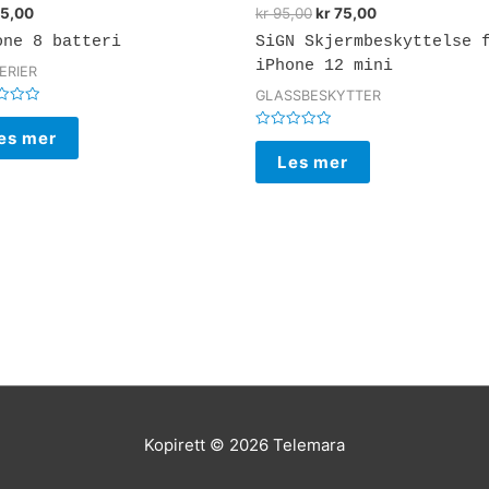
5,00
kr
95,00
kr
75,00
one 8 batteri
SiGN Skjermbeskyttelse 
iPhone 12 mini
ERIER
GLASSBESKYTTER
rt
es mer
Vurdert
0
Les mer
av
5
Kopirett © 2026
Telemara