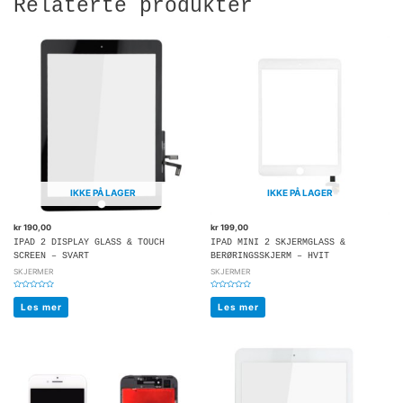
Relaterte produkter
IKKE PÅ LAGER
IKKE PÅ LAGER
kr
190,00
kr
199,00
IPAD 2 DISPLAY GLASS & TOUCH
IPAD MINI 2 SKJERMGLASS &
SCREEN – SVART
BERØRINGSSKJERM – HVIT
SKJERMER
SKJERMER
Vurdert
Vurdert
0
0
Les mer
Les mer
av
av
5
5