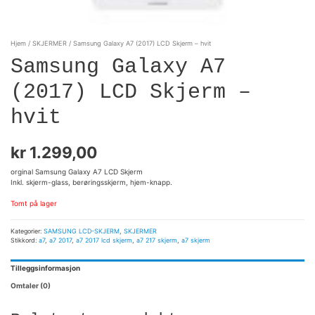
Hjem
/
SKJERMER
/ Samsung Galaxy A7 (2017) LCD Skjerm – hvit
Samsung Galaxy A7
(2017) LCD Skjerm –
hvit
kr
1.299,00
orginal Samsung Galaxy A7 LCD Skjerm
Inkl. skjerm-glass, berøringsskjerm, hjem-knapp.
Tomt på lager
Kategorier:
SAMSUNG LCD-SKJERM
,
SKJERMER
Stikkord:
a7
,
a7 2017
,
a7 2017 lcd skjerm
,
a7 217 skjerm
,
a7 skjerm
Tilleggsinformasjon
Omtaler (0)