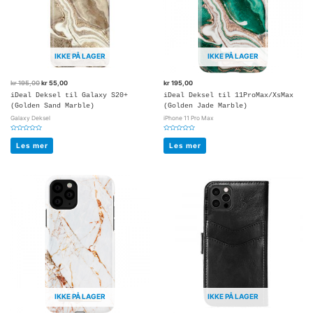
IKKE PÅ LAGER
IKKE PÅ LAGER
kr
195,00
kr
55,00
kr
195,00
iDeal Deksel til Galaxy S20+
iDeal Deksel til 11ProMax/XsMax
(Golden Sand Marble)
(Golden Jade Marble)
Galaxy Deksel
iPhone 11 Pro Max
Vurdert
Vurdert
0
0
Les mer
Les mer
av
av
5
5
IKKE PÅ LAGER
IKKE PÅ LAGER