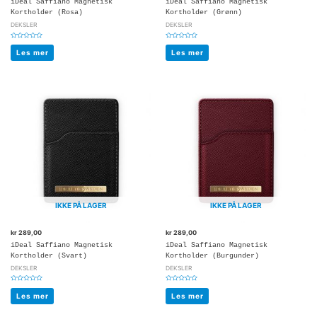
iDeal Saffiano Magnetisk
iDeal Saffiano Magnetisk
Kortholder (Rosa)
Kortholder (Grønn)
DEKSLER
DEKSLER
Vurdert
Vurdert
0
0
Les mer
Les mer
av
av
5
5
IKKE PÅ LAGER
IKKE PÅ LAGER
kr
289,00
kr
289,00
iDeal Saffiano Magnetisk
iDeal Saffiano Magnetisk
Kortholder (Svart)
Kortholder (Burgunder)
DEKSLER
DEKSLER
Vurdert
Vurdert
0
0
Les mer
Les mer
av
av
5
5