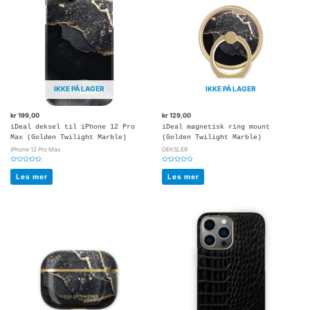
IKKE PÅ LAGER
IKKE PÅ LAGER
kr
199,00
kr
129,00
iDeal deksel til iPhone 12 Pro
iDeal magnetisk ring mount
Max (Golden Twilight Marble)
(Golden Twilight Marble)
iPhone 12 Pro Max
DEKSLER
Vurdert
Vurdert
0
0
Les mer
Les mer
av
av
5
5