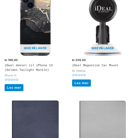
IKKE PÅ LAGER
IKKE PÅ LAGER
kr
199,00
kr
259,00
iDeal deksel til iPhone 13
iDeal Magnetisk Car Mount
(Golden Twilight Marble)
Bil Tilbehør
iPhone 13
Vurdert
0
Les mer
Vurdert
av
0
5
Les mer
av
5