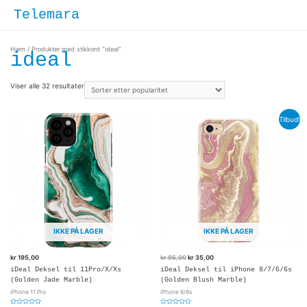
Hopp
Hove
Telemara
rett
til
innholdet
Hjem
/ Produkter med stikkord “ideal”
ideal
Viser alle 32 resultater
Tilbud!
IKKE PÅ LAGER
IKKE PÅ LAGER
kr
195,00
kr
95,00
kr
35,00
iDeal Deksel til 11Pro/X/Xs
iDeal Deksel til iPhone 8/7/6/6s
(Golden Jade Marble)
(Golden Blush Marble)
iPhone 11 Pro
iPhone 6/6s