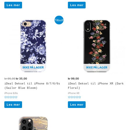
Vurdert
Vurdert
0
0
Les mer
Les mer
av
av
5
5
Tilbud!
IKKE PÅ LAGER
IKKE PÅ LAGER
kr
95,00
kr
35,00
kr
99,00
iDeal Deksel til iPhone 8/7/6/6s
iDeal Deksel til iPhone XR (Dark
(Sailor Blue Bloom)
Floral)
iPhone 6/6s
iPhone XR
Vurdert
Vurdert
0
0
Les mer
Les mer
av
av
5
5