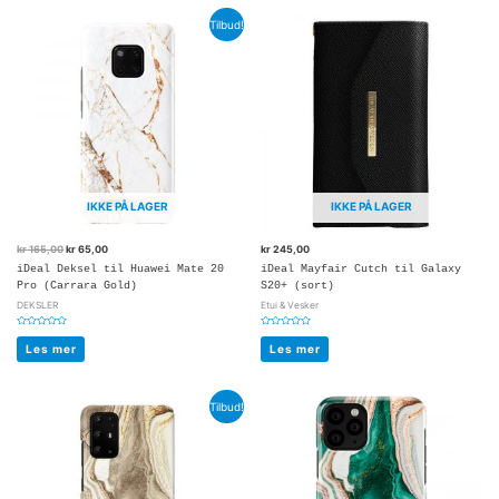
Tilbud!
IKKE PÅ LAGER
IKKE PÅ LAGER
kr
165,00
kr
65,00
kr
245,00
iDeal Deksel til Huawei Mate 20
iDeal Mayfair Cutch til Galaxy
Pro (Carrara Gold)
S20+ (sort)
DEKSLER
Etui & Vesker
Vurdert
Vurdert
0
0
Les mer
Les mer
av
av
5
5
Tilbud!