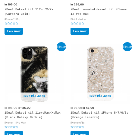
kr
195,00
kr
299,00
iDeal Deksel til 11Pro/X/Xs
iDeal Lommebokdeksel til iPhone
(Carrara Gold)
12 Pro Max
iPhone 11 Pro
Etui & Vesker
Vurdert
Vurdert
0
0
Les mer
Les mer
av
av
5
5
Tilbud!
Tilbud!
IKKE PÅ LAGER
IKKE PÅ LAGER
kr
195,00
kr
125,00
kr
95,00
kr
45,00
iDeal Deksel til 11proMax/XsMax
iDeal Deksel til iPhone 8/7/6/6s
(Black Galaxy Marble)
(Greige Terazzo)
iPhone 11 Pro Max
iPhone 6/6s
Vurdert
Vurdert
0
0
Les mer
Les mer