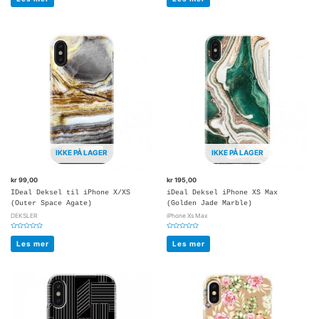
av
av
5
5
IKKE PÅ LAGER
IKKE PÅ LAGER
kr
99,00
kr
195,00
IDeal Deksel til iPhone X/XS
iDeal Deksel iPhone XS Max
(Outer Space Agate)
(Golden Jade Marble)
DEKSLER
iPhone Xs Max
Vurdert
Vurdert
0
0
Les mer
Les mer
av
av
5
5