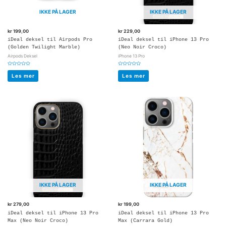
IKKE PÅ LAGER
IKKE PÅ LAGER
kr
199,00
kr
229,00
iDeal deksel til Airpods Pro
iDeal deksel til iPhone 13 Pro
(Golden Twilight Marble)
(Neo Noir Croco)
Airpods Deksel
iPhone 13 Pro
Vurdert
Vurdert
0
0
Les mer
Les mer
av
av
5
5
IKKE PÅ LAGER
IKKE PÅ LAGER
kr
279,00
kr
199,00
iDeal deksel til iPhone 13 Pro
iDeal deksel til iPhone 13 Pro
Max (Neo Noir Croco)
Max (Carrara Gold)