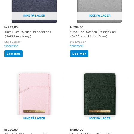
IKKE PÅ LAGER
IKKE PÅ LAGER
kr
299,00
kr
299,00
iDeal of Sweden Passdeksel
iDeal of Sweden Passdeksel
(Saffiano Navy)
(Saffiano Light Grey)
Etui & Vesker
Etui & Vesker
Vurdert
Vurdert
0
0
Les mer
Les mer
av
av
5
5
IKKE PÅ LAGER
IKKE PÅ LAGER
kr
289,00
kr
289,00