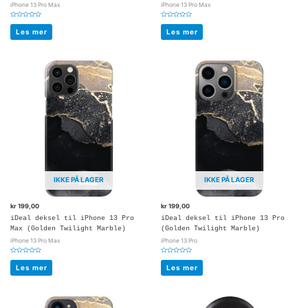
iPhone 13 Pro Max
iPhone 13 Pro Max
Vurdert
Vurdert
0
0
Les mer
Les mer
av
av
5
5
IKKE PÅ LAGER
IKKE PÅ LAGER
kr
199,00
kr
199,00
iDeal deksel til iPhone 13 Pro
iDeal deksel til iPhone 13 Pro
Max (Golden Twilight Marble)
(Golden Twilight Marble)
iPhone 13 Pro Max
iPhone 13 Pro
Vurdert
Vurdert
0
0
Les mer
Les mer
av
av
5
5