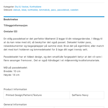
Kategorier:
Etui & Vesker
,
Kortholdere
Stikkord:
deksel
,
ideal
,
kortholder
,
lommebok
,
pass
,
passdeksel
,
sweden
Beskrivelse
Tilleggsinformasjon
Omtaler (0)
En stilig passdeksel er det perfekte tilbehøret å legge til din reisegarderobe. I tillegg til
at du kan reise med stil, så beskytter det også passet. Dekselet holder pass,
reisedokumenter og bagasjelapper på samme sted. Bruk det på egenhånd, eller match
det med kort holderen og lommedekselet for å lage ditt eget trendy sett.
Passdekselet har et tidløst design, og den smakfulle fargepalett betyr at det vil vare i
flere sesonger fremover.. Det er også håndlaget i et miljøvennlig kvalitetsmateriale.
Mål på passdekselet:
Bredde: 10 cm
Høyde: 14 cm
Product Information
Printed Design/Pattern/Texture
Saffiano Navy
General Information