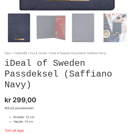
Hjem
/
TILBEHØR
/
Etui & Vesker
/ iDeal of Sweden Passdeksel (Saffiano Navy)
iDeal of Sweden
Passdeksel (Saffiano
Navy)
kr
299,00
Mål på passdekselet:
Bredde: 10 cm
Høyde: 14 cm
Tomt på lager