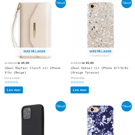
Tilbud!
Tilbud!
IKKE PÅ LAGER
IKKE PÅ LAGER
kr
245,00
kr
45,00
kr
95,00
kr
45,00
iDeal Mayfair Clutch til iPhone
iDeal Deksel til iPhone 8/7/6/6s
X/Xs (Beige)
(Greige Terazzo)
Etui & Vesker
iPhone 6/6s
Vurdert
Vurdert
0
0
Les mer
Les mer
av
av
5
5
Tilbud!
Tilbud!