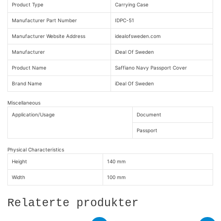
Product Type
Carrying Case
Manufacturer Part Number
IDPC-51
Manufacturer Website Address
idealofsweden.com
Manufacturer
iDeal Of Sweden
Product Name
Saffiano Navy Passport Cover
Brand Name
iDeal Of Sweden
Miscellaneous
Application/Usage
Document
Passport
Physical Characteristics
Height
140 mm
Width
100 mm
Relaterte produkter