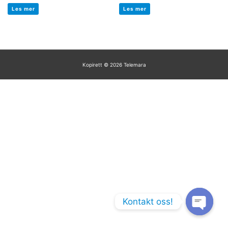
Vurdert
Vurdert
0
0
Les mer
Les mer
av
av
5
5
Kopirett © 2026
Telemara
Kontakt oss!
Open chaty