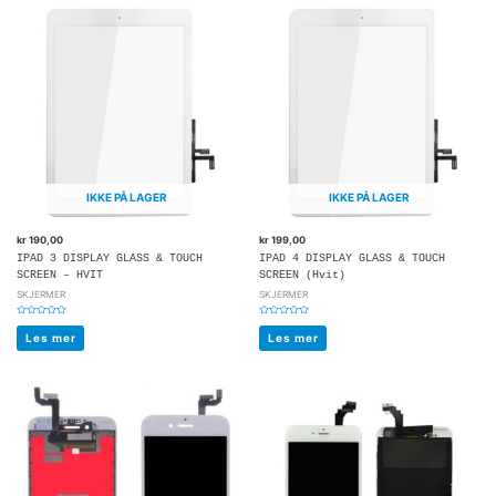
IKKE PÅ LAGER
IKKE PÅ LAGER
kr
190,00
kr
199,00
IPAD 3 DISPLAY GLASS & TOUCH
IPAD 4 DISPLAY GLASS & TOUCH
SCREEN – HVIT
SCREEN (Hvit)
SKJERMER
SKJERMER
Vurdert
Vurdert
0
0
Les mer
Les mer
av
av
5
5