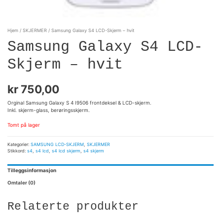
Hjem
/
SKJERMER
/ Samsung Galaxy S4 LCD-Skjerm – hvit
Samsung Galaxy S4 LCD-
Skjerm – hvit
kr
750,00
Orginal Samsung Galaxy S 4 I9506 frontdeksel & LCD-skjerm.
Inkl. skjerm-glass, berøringsskjerm.
Tomt på lager
Kategorier:
SAMSUNG LCD-SKJERM
,
SKJERMER
Stikkord:
s4
,
s4 lcd
,
s4 lcd skjerm
,
s4 skjerm
Tilleggsinformasjon
Omtaler (0)
Relaterte produkter