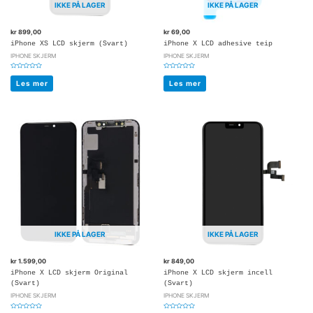
IKKE PÅ LAGER
IKKE PÅ LAGER
kr
899,00
kr
69,00
iPhone XS LCD skjerm (Svart)
iPhone X LCD adhesive teip
IPHONE SKJERM
IPHONE SKJERM
Vurdert
Vurdert
0
0
Les mer
Les mer
av
av
5
5
IKKE PÅ LAGER
IKKE PÅ LAGER
kr
1.599,00
kr
849,00
iPhone X LCD skjerm Original
iPhone X LCD skjerm incell
(Svart)
(Svart)
IPHONE SKJERM
IPHONE SKJERM