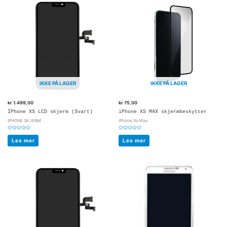
IKKE PÅ LAGER
IKKE PÅ LAGER
kr
1.499,00
kr
75,00
IPhone XS LCD skjerm (Svart)
iPhone XS MAX skjermbeskytter
IPHONE SKJERM
iPhone Xs Max
Vurdert
Vurdert
0
0
Les mer
Les mer
av
av
5
5