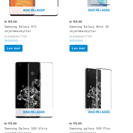
IKKE PÅ LAGER
IKKE PÅ LAGER
kr
155,00
kr
155,00
Samsung Galaxy A71
Samsung Galaxy Note 10
skjermbeskytter
skjermbeskytter
GLASSBESKYTTER
GLASSBESKYTTER
Vurdert
Vurdert
0
0
Les mer
Les mer
av
av
5
5
IKKE PÅ LAGER
IKKE PÅ LAGER
kr
175,00
kr
175,00
Samsung Galaxy S20 Ultra
Samsung galaxy S20 Plus