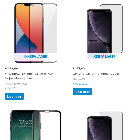
IKKE PÅ LAGER
IKKE PÅ LAGER
kr
149,00
kr
75,00
PAVAREAL iPhone 12 Pro Max
iPhone XR skjermbeskytter
Skjermbeskytter
iPhone XR
iPhone 12 Pro Max
Vurdert
0
Les mer
Vurdert
av
0
5
Les mer
av
5