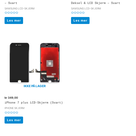
– Svart
Deksel & LCD Skjerm – Svart
SAMSUNG LCD-SKJERM
SAMSUNG LCD-SKJERM
Vurdert
Vurdert
0
0
Les mer
Les mer
av
av
5
5
IKKE PÅ LAGER
kr
349,00
iPhone 7 plus LCD-Skjerm (Svart)
IPHONE SKJERM
Vurdert
0
Les mer
av
5