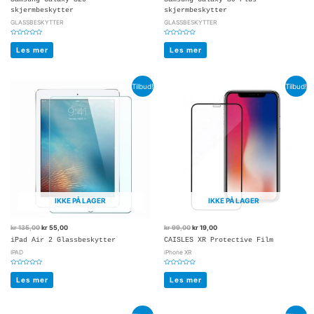
skjermbeskytter
skjermbeskytter
GLASSBESKYTTER
GLASSBESKYTTER
Vurdert
Vurdert
0
0
Les mer
Les mer
av
av
5
5
Tilbud!
Tilbud!
IKKE PÅ LAGER
IKKE PÅ LAGER
kr
135,00
kr
55,00
kr
99,00
kr
19,00
iPad Air 2 Glassbeskytter
CAISLES XR Protective Film
IPAD
iPhone XR
Vurdert
Vurdert
0
0
Les mer
Les mer
av
av
5
5