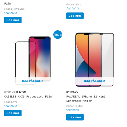
Film
iPhone 11 Pro
iPhone 11 Pro Max
Vurdert
0
Les mer
Vurdert
av
0
5
Les mer
av
5
Tilbud!
IKKE PÅ LAGER
IKKE PÅ LAGER
kr
99,00
kr
19,00
kr
149,00
CAISLES X/XS Protective Film
PAVAREAL iPhone 12 Mini
Skjermbeskytter
iPhone X/Xs
iPhone 12 Mini
Vurdert
0
Les mer
Vurdert
av
0
5
Les mer
av
5