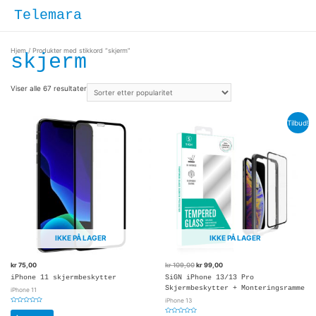
Hopp
Hove
Telemara
rett
til
innholdet
Hjem
/ Produkter med stikkord “skjerm”
skjerm
Viser alle 67 resultater
Tilbud!
IKKE PÅ LAGER
IKKE PÅ LAGER
kr
75,00
kr
109,00
kr
99,00
iPhone 11 skjermbeskytter
SiGN iPhone 13/13 Pro
Skjermbeskytter + Monteringsramme
iPhone 11
iPhone 13
Vurdert
0