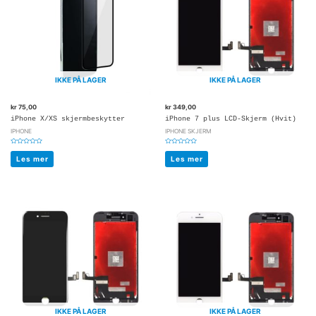
IKKE PÅ LAGER
IKKE PÅ LAGER
kr
75,00
kr
349,00
iPhone X/XS skjermbeskytter
iPhone 7 plus LCD-Skjerm (Hvit)
IPHONE
IPHONE SKJERM
Vurdert
Vurdert
0
0
Les mer
Les mer
av
av
5
5
IKKE PÅ LAGER
IKKE PÅ LAGER