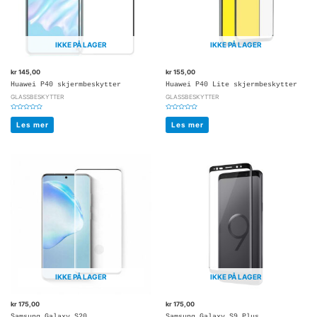
IKKE PÅ LAGER
IKKE PÅ LAGER
kr
145,00
kr
155,00
Huawei P40 skjermbeskytter
Huawei P40 Lite skjermbeskytter
GLASSBESKYTTER
GLASSBESKYTTER
Vurdert
Vurdert
0
0
Les mer
Les mer
av
av
5
5
IKKE PÅ LAGER
IKKE PÅ LAGER
kr
175,00
kr
175,00
Samsung Galaxy S20
Samsung Galaxy S9 Plus