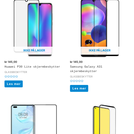
IKKE PÅ LAGER
IKKE PÅ LAGER
kr
145,00
kr
145,00
Huawei P30 Lite skjermbeskytter
Samsung Galaxy A31
skjermbeskytter
GLASSBESKYTTER
GLASSBESKYTTER
Vurdert
0
Les mer
Vurdert
av
0
5
Les mer
av
5