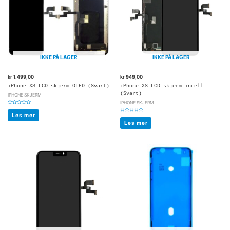
IKKE PÅ LAGER
IKKE PÅ LAGER
kr
1.499,00
kr
949,00
iPhone XS LCD skjerm OLED (Svart)
iPhone XS LCD skjerm incell
(Svart)
IPHONE SKJERM
IPHONE SKJERM
Vurdert
0
Les mer
Vurdert
av
0
5
Les mer
av
5