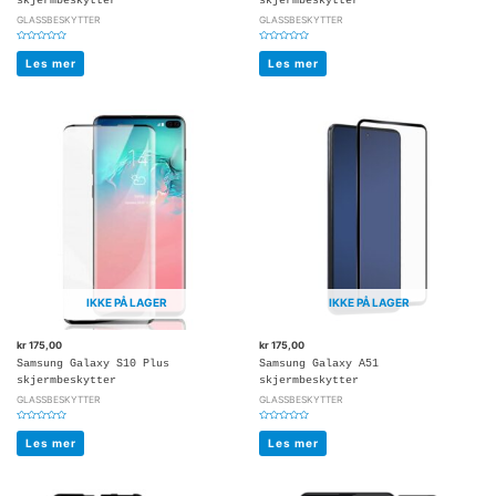
skjermbeskytter
skjermbeskytter
GLASSBESKYTTER
GLASSBESKYTTER
Vurdert
Vurdert
0
0
Les mer
Les mer
av
av
5
5
IKKE PÅ LAGER
IKKE PÅ LAGER
kr
175,00
kr
175,00
Samsung Galaxy S10 Plus
Samsung Galaxy A51
skjermbeskytter
skjermbeskytter
GLASSBESKYTTER
GLASSBESKYTTER
Vurdert
Vurdert
0
0
Les mer
Les mer
av
av
5
5