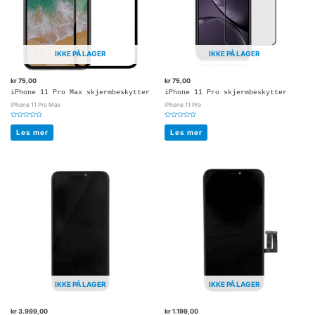
IKKE PÅ LAGER
IKKE PÅ LAGER
kr
75,00
kr
75,00
iPhone 11 Pro Max skjermbeskytter
iPhone 11 Pro skjermbeskytter
iPhone 11 Pro Max
iPhone 11 Pro
Vurdert
Vurdert
0
0
Les mer
Les mer
av
av
5
5
IKKE PÅ LAGER
IKKE PÅ LAGER
kr
3.999,00
kr
1.199,00