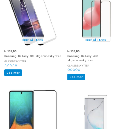
IKKE PÅ LAGER
IKKE PÅ LAGER
kr
155,00
kr
155,00
Samsung Galaxy S9 skjermbeskytter
Samsung Galaxy A41
skjermbeskytter
GLASSBESKYTTER
GLASSBESKYTTER
Vurdert
0
Les mer
Vurdert
av
0
5
Les mer
av
5