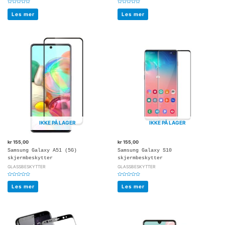
Vurdert
Vurdert
0
0
Les mer
Les mer
av
av
5
5
IKKE PÅ LAGER
IKKE PÅ LAGER
kr
155,00
kr
155,00
Samsung Galaxy A51 (5G)
Samsung Galaxy S10
skjermbeskytter
skjermbeskytter
GLASSBESKYTTER
GLASSBESKYTTER
Vurdert
Vurdert
0
0
Les mer
Les mer
av
av
5
5