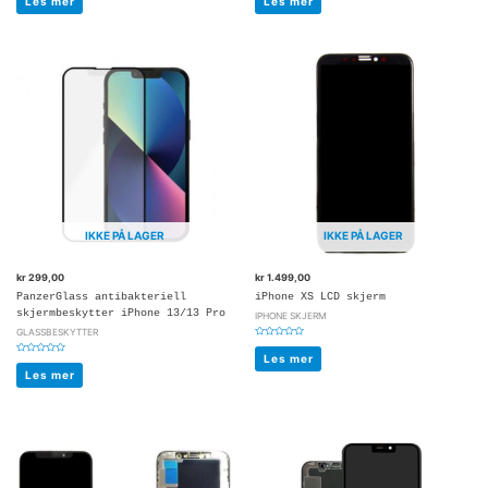
Les mer
Les mer
av
av
5
5
IKKE PÅ LAGER
IKKE PÅ LAGER
kr
299,00
kr
1.499,00
PanzerGlass antibakteriell
iPhone XS LCD skjerm
skjermbeskytter iPhone 13/13 Pro
IPHONE SKJERM
GLASSBESKYTTER
Vurdert
0
Les mer
Vurdert
av
0
5
Les mer
av
5