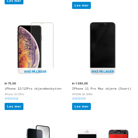
Les mer
Vurdert
av
0
5
Les mer
av
5
IKKE PÅ LAGER
IKKE PÅ LAGER
kr
75,00
kr
1.595,00
iPhone 12/12Pro skjermbeskytter
IPhone 11 Pro Max skjerm (Svart)
iPhone 12/12Pro
IPHONE SKJERM
Vurdert
Vurdert
0
0
Les mer
Les mer
av
av
5
5