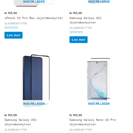
IKKE PÅ LAGER
IKKE PÅ LAGER
kr
155,00
kr
155,00
iPhone 13 Pro Max skjermbeskytter
Samsung Galaxy A21
skjermbeskytter
GLASSBESKYTTER
GLASSBESKYTTER
Vurdert
0
Les mer
Vurdert
av
0
5
Les mer
av
5
IKKE PÅ LAGER
IKKE PÅ LAGER
kr
155,00
kr
155,00
Samsung Galaxy A51
Samsung Galaxy Note 10 Pro
skjermbeskytter
skjermbeskytter
GLASSBESKYTTER
GLASSBESKYTTER