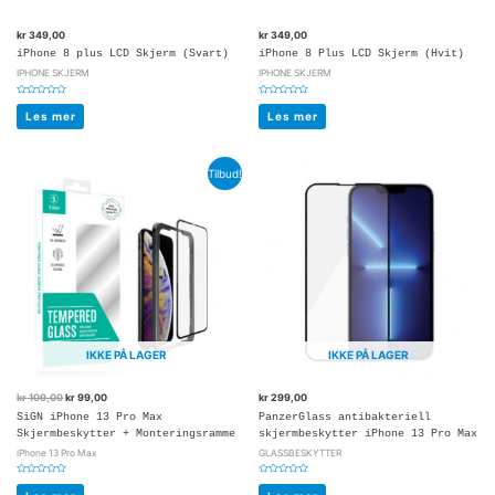
kr
349,00
kr
349,00
iPhone 8 plus LCD Skjerm (Svart)
iPhone 8 Plus LCD Skjerm (Hvit)
IPHONE SKJERM
IPHONE SKJERM
Vurdert
Vurdert
0
0
Les mer
Les mer
av
av
5
5
Tilbud!
IKKE PÅ LAGER
IKKE PÅ LAGER
kr
109,00
kr
99,00
kr
299,00
SiGN iPhone 13 Pro Max
PanzerGlass antibakteriell
Skjermbeskytter + Monteringsramme
skjermbeskytter iPhone 13 Pro Max
iPhone 13 Pro Max
GLASSBESKYTTER
Vurdert
Vurdert
0
0