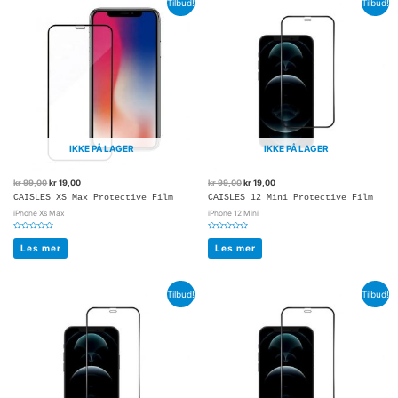
Tilbud!
Tilbud!
IKKE PÅ LAGER
IKKE PÅ LAGER
kr
99,00
kr
19,00
kr
99,00
kr
19,00
CAISLES XS Max Protective Film
CAISLES 12 Mini Protective Film
iPhone Xs Max
iPhone 12 Mini
Vurdert
Vurdert
0
0
Les mer
Les mer
av
av
5
5
Tilbud!
Tilbud!