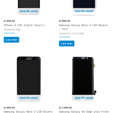
IKKE PÅ LAGER
IKKE PÅ LAGER
kr
899,00
kr
999,00
iPhone X LCD skjerm (Svart)
Samsung Galaxy Note 3 LCD-Skjerm
– hvit
IPHONE SKJERM
SAMSUNG LCD-SKJERM
Vurdert
0
Les mer
Vurdert
av
0
5
Les mer
av
5
IKKE PÅ LAGER
IKKE PÅ LAGER
kr
999,00
kr
1.599,00
Samsung Galaxy Note 3 LCD-Skjerm
Samsung Galaxy S6 Edge plus Front