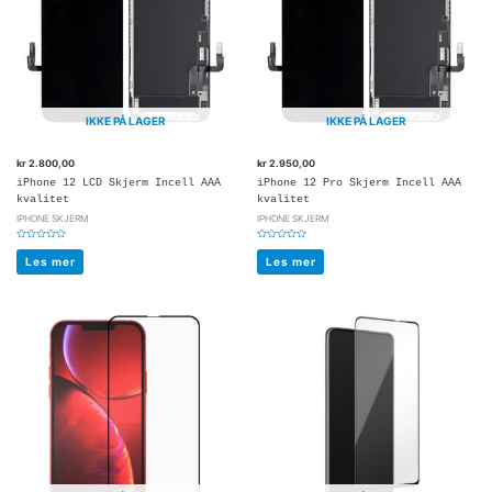
IKKE PÅ LAGER
IKKE PÅ LAGER
kr
2.800,00
kr
2.950,00
iPhone 12 LCD Skjerm Incell AAA
iPhone 12 Pro Skjerm Incell AAA
kvalitet
kvalitet
IPHONE SKJERM
IPHONE SKJERM
Vurdert
Vurdert
0
0
Les mer
Les mer
av
av
5
5