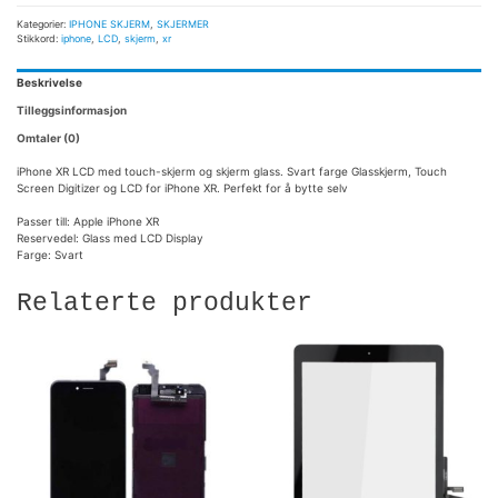
Kategorier:
IPHONE SKJERM
,
SKJERMER
Stikkord:
iphone
,
LCD
,
skjerm
,
xr
Beskrivelse
Tilleggsinformasjon
Omtaler (0)
iPhone XR LCD med touch-skjerm og skjerm glass. Svart farge Glasskjerm, Touch
Screen Digitizer og LCD for iPhone XR. Perfekt for å bytte selv
Passer till: Apple iPhone XR
Reservedel: Glass med LCD Display
Farge: Svart
Relaterte produkter