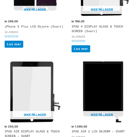
IKKE PÅ LAGER
IKKE PÅ LAGER
kr
299,00
kr
199,00
iPhone 6 Plus LCD-Skjerm (Svart)
IPAD 4 DISPLAY GLASS & TOUCH
SCREEN (Svart)
SKJERMER
SKJERMER
Vurdert
0
Les mer
Vurdert
av
0
5
Les mer
av
5
IKKE PÅ LAGER
IKKE PÅ LAGER
kr
250,00
kr
1.590,00
IPAD AIR DISPLAY GLASS & TOUCH
IPAD AIR 2 LCD SKJERM – SVART
SCREEN – SVART