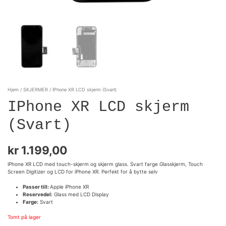
Hjem
/
SKJERMER
/ IPhone XR LCD skjerm (Svart)
IPhone XR LCD skjerm
(Svart)
kr
1.199,00
iPhone XR LCD med touch-skjerm og skjerm glass. Svart farge Glasskjerm, Touch
Screen Digitizer og LCD for iPhone XR. Perfekt for å bytte selv
Passer till:
Apple iPhone XR
Reservedel:
Glass med LCD Display
Farge:
Svart
Tomt på lager